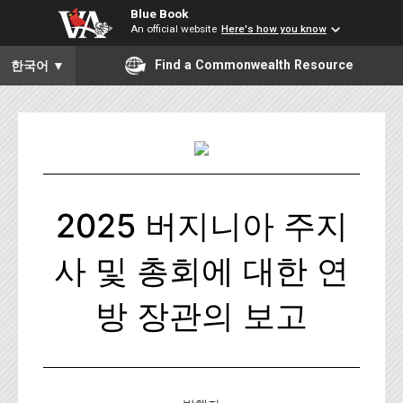
Blue Book
An official website
Here's how you know
To ensure accurate screen reader translation, please ensure you
Find a Commonwealth Resource
한국어
▼
2025 버지니아 주지
사 및 총회에 대한 연
방 장관의 보고